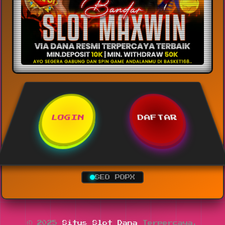
LOGIN
DAFTAR
SEO POPX
© 2025
Situs Slot Dana
Terpercaya.